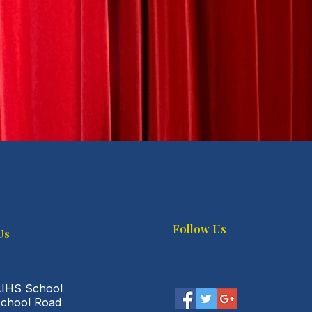
Follow Us
Us
AIHS School
School Road