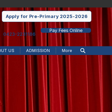
Apply for Pre-Primary 2025-2026
Pay Fees Online
0423-2231186
OUT US
ADMISSION
More
Search