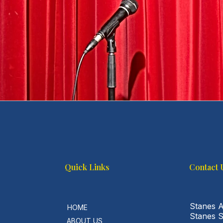
Quick Links
Contact 
Stanes 
HOME
Stanes 
ABOUT US